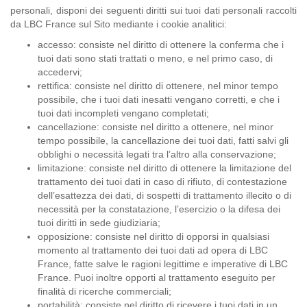
personali, disponi dei seguenti diritti sui tuoi dati personali raccolti
da LBC France sul Sito mediante i cookie analitici:
accesso: consiste nel diritto di ottenere la conferma che i
tuoi dati sono stati trattati o meno, e nel primo caso, di
accedervi;
rettifica: consiste nel diritto di ottenere, nel minor tempo
possibile, che i tuoi dati inesatti vengano corretti, e che i
tuoi dati incompleti vengano completati;
cancellazione: consiste nel diritto a ottenere, nel minor
tempo possibile, la cancellazione dei tuoi dati, fatti salvi gli
obblighi o necessità legati tra l’altro alla conservazione;
limitazione: consiste nel diritto di ottenere la limitazione del
trattamento dei tuoi dati in caso di rifiuto, di contestazione
dell’esattezza dei dati, di sospetti di trattamento illecito o di
necessità per la constatazione, l’esercizio o la difesa dei
tuoi diritti in sede giudiziaria;
opposizione: consiste nel diritto di opporsi in qualsiasi
momento al trattamento dei tuoi dati ad opera di LBC
France, fatte salve le ragioni legittime e imperative di LBC
France. Puoi inoltre opporti al trattamento eseguito per
finalità di ricerche commerciali;
portabilità: consiste nel diritto di ricevere i tuoi dati in un